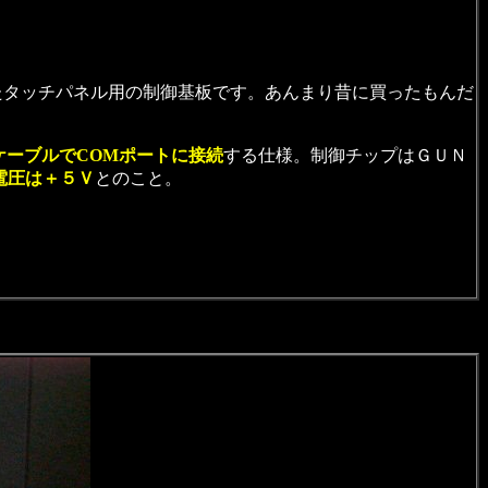
たタッチパネル用の制御基板です。あんまり昔に買ったもんだ
ケーブルでCOMポートに接続
する仕様。制御チップはＧＵＮ
電圧は＋５Ｖ
とのこと。