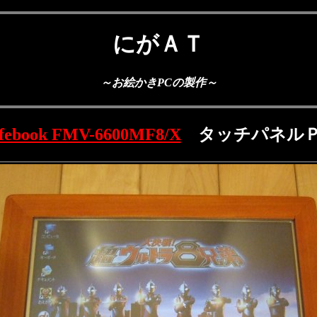
にがＡＴ
～お絵かきPCの製作～
ifebook FMV-6600MF8/X
タッチパネル