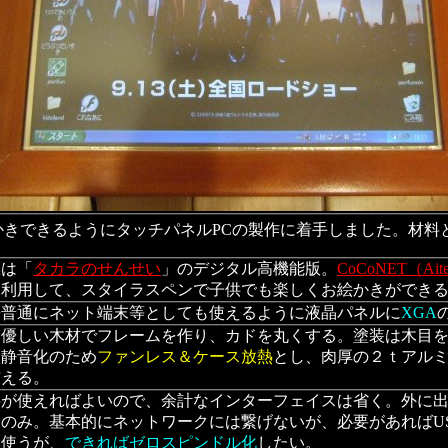
きできるようにタッチパネルPCの製作に着手しました。材料
標は「
タカラのせんせい
」のデジタル高機能版。
CoCoNET（Ait
を利用して、スタイラスペンで子供でも楽しくお絵かきができる
来普通にネット端末等としても使えるように液晶パネルに
XGA
に優しい木材でフレームを作り、カドを丸くする。塗装は木目
。静音化のため
ファンレス＆ケース放熱
とし、肉厚の２ｔアル
与える。
が使えればよいので、余計なインターフェイスは省く。外に出す
子
のみ。基本的にネットワークには繋げないが、必要があればU
を使うが、
できればゼロスピンドル化
したい。