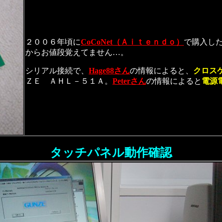
２００６年頃に
CoCoNet（Ａｉｔｅｎｄｏ）
で購入し
からお値段覚えてません…。
シリアル接続で、
Hage88さん
の情報によると、
クロス
ＺＥ ＡＨＬ－５１Ａ。
Peterさん
の情報によると
電源
タッチパネル動作確認