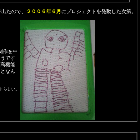
が出たので、
２００６年６月
にプロジェクトを発動した次第。
制作を中
ようです
的高機能
るとなん
トらしい。