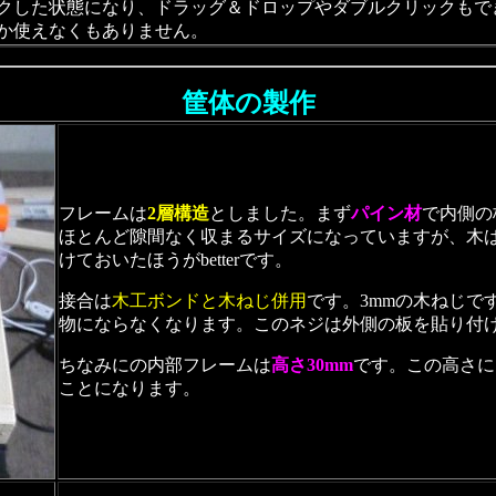
クした状態になり、ドラッグ＆ドロップやダブルクリックもで
か使えなくもありません。
筐体の製作
フレームは
2層構造
としました。まず
パイン材
で内側の
ほとんど隙間なく収まるサイズになっていますが、木
けておいたほうがbetterです。
接合は
木工ボンドと木ねじ併用
です。3mmの木ねじで
物にならなくなります。このネジは外側の板を貼り付
ちなみにの内部フレームは
高さ30mm
です。この高さに
ことになります。