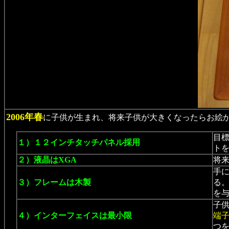
2006年春
に子供が生まれ、将来子供が大きくなったらお絵か
目
１）１２インチタッチパネル採用
ト
２）液晶はXGA
将
手
３）フレームは木製
る
を
子供
４）インターフェイスは最小限
端
つ