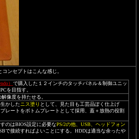
とコンセプトはこんな感じ。
endo）
で購入した１２インチのタッチパネル＆制御ユニッ
PCを目指す。
の解像度を持たせる。
を生かした
ニス塗り
として、見た目も工芸品ぽく仕上げ
ミプレートをボトムプレートとして採用、蓋＋放熱の役割
のはBIOS設定に必要な
PS/2の他、USB、ヘッドフォン
SBで接続すればよいことにする。HDDは適当な余ったや