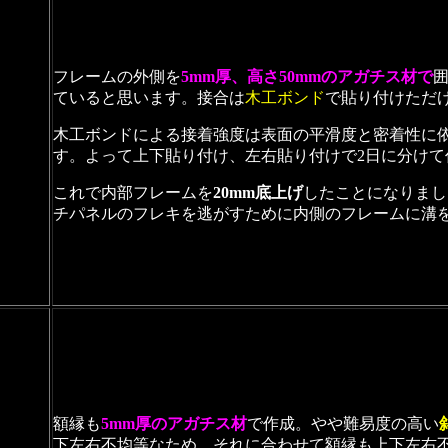
フレームの外側を
5mm厚、高さ50mmのアガチス材で
ていると思います。接合は
木工ボンド
で貼り付けただ
木工ボンドによる接着強度は表面の平滑度と密着性に
す。よって上下貼り付け、左右貼り付けで2日に分けて
これで内部フレームを
20mm底上げ
したことになりまし
チパネルのフレキを逃がすために内側のフレームに溝
額縁も
5mm厚のアガチス材
で作成。やや難易度の高い
下左右不均等なため、それに合わせて額縁も上下左右