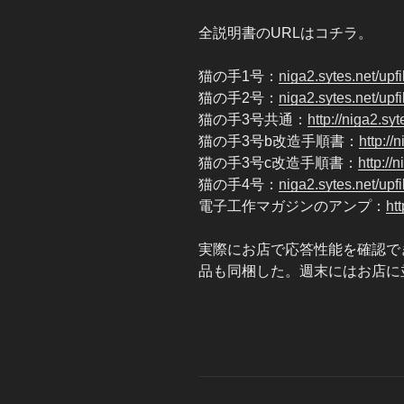
全説明書のURLはコチラ。
猫の手1号：
niga2.sytes.net/
upf
猫の手2号：
niga2.sytes.net/
upf
猫の手3号共通：
http://niga2.syt
猫の手3号b改造手順書：
http://
猫の手3号c改造手順書：
http://n
猫の手4号：
niga2.sytes.net/
upf
電子工作マガジンのアンプ：
htt
実際にお店で応答性能を確認で
品も同梱した。週末にはお店に