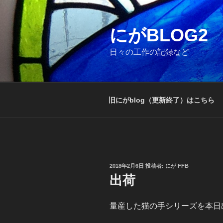
コ
ン
テ
にがBLOG2
ン
日々の工作の記録など
ツ
へ
ス
キ
旧にがblog（更新終了）はこちら
ッ
プ
投
2018年2月6日
投稿者:
にが FFB
稿
出荷
日:
量産した猫の手シリーズを本日