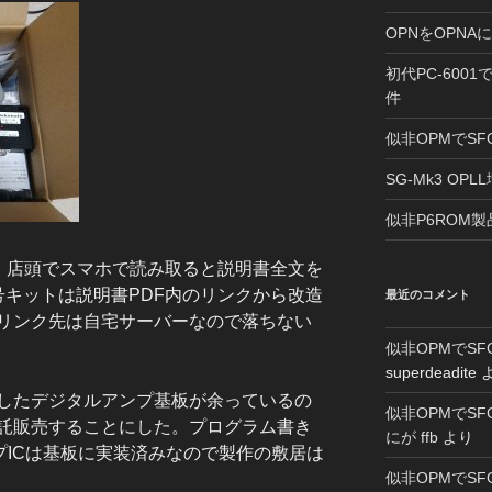
OPNをOPNA
初代PC-600
件
似非OPMでSF
SG-Mk3 OPL
似非P6ROM製
L。店頭でスマホで読み取ると説明書全文を
号キットは説明書PDF内のリンクから改造
最近のコメント
リンク先は自宅サーバーなので落ちない
似非OPMでSF
superdeadite
したデジタルアンプ基板が余っているの
似非OPMでSF
託販売することにした。プログラム書き
にが ffb
より
プICは基板に実装済みなので製作の敷居は
似非OPMでSF