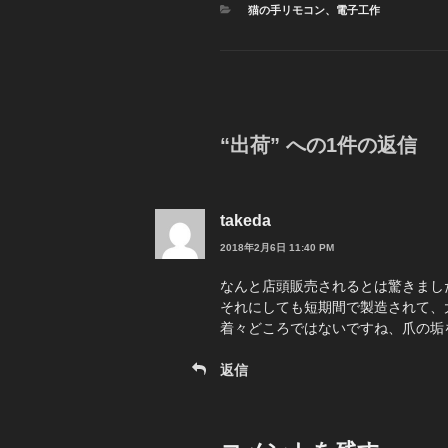
カ
猫の手リモコン
、
電子工作
テ
ゴ
リ
ー
“出荷” への1件の返信
takeda
2018年2月6日 11:40 PM
なんと店頭販売されるとは驚きまし
それにしても短期間で製造されて、
着々どころではないですね、爪の垢
返信