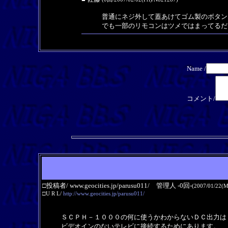
普通にネジ外して蓋あけてゴム製のボタン
でも一部のリモコンはツメではまってるだ
Name /
コメント/
□投稿者/ www.geocities.jp/parusu011/ 管理人 -0回-
(2007/01/22(M
□U R L/
http://www.geocities.jp/parusu011/
ＳＣＰＨ－１０００の何に使うかわからないＤＣ出力は
ビデオインのないテレビに接続するためにあります。