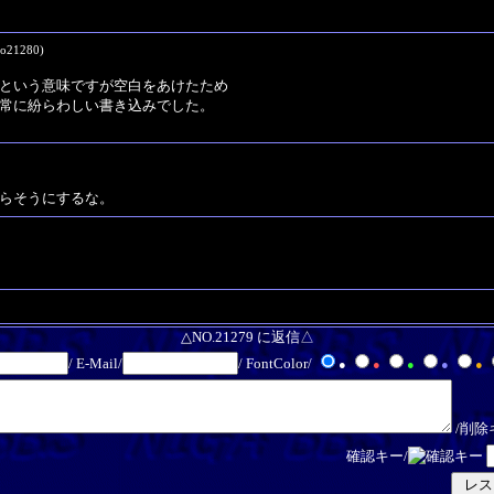
No21280)
という意味ですが空白をあけたため
常に紛らわしい書き込みでした。
らそうにするな。
△NO.21279 に返信△
/ E-Mail/
/ FontColor/
●
●
●
●
●
/削除
確認キー/