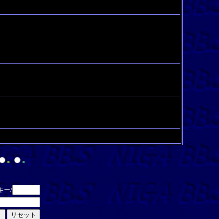
●
●
キー/