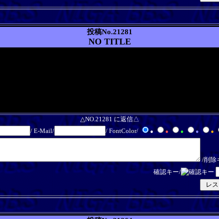
投稿No.21281
NO TITLE
△NO.21281 に返信△
/ E-Mail/
/ FontColor/
●
●
●
●
●
/削除
確認キー/