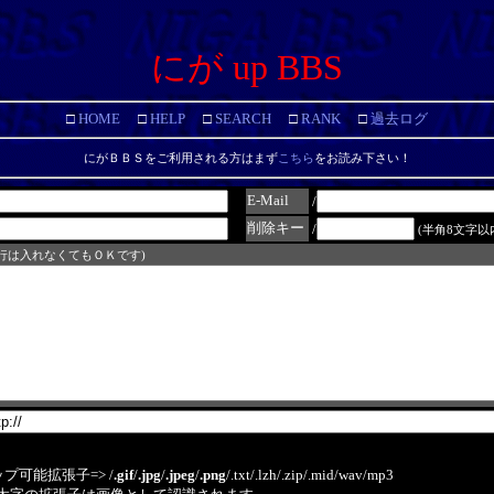
にが up BBS
□
HOME
□
HELP
□
SEARCH
□
RANK
□
過去ログ
にがＢＢＳをご利用される方はまず
こちら
をお読み下さい！
E-Mail
/
削除キー
/
(半角8文字以
改行は入れなくてもＯＫです)
プ可能拡張子=> /
.gif
/
.jpg
/
.jpeg
/
.png
/.txt/.lzh/.zip/.mid/wav/mp3