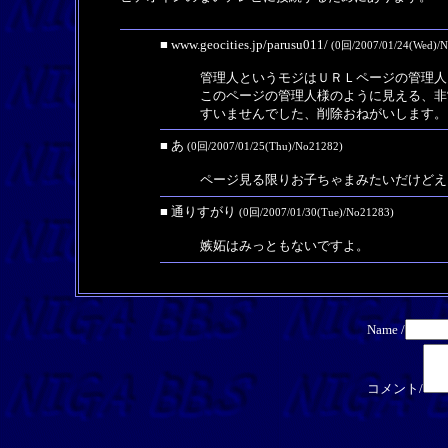
■ www.geocities.jp/parusu011/
(0回/2007/01/24(Wed)/
管理人というモジはＵＲＬページの管理人
このページの管理人様のように見える、非
すいませんでした、削除おねがいします。
■ あ
(0回/2007/01/25(Thu)/No21282)
ページ見る限りお子ちゃまみたいだけどえ
■ 通りすがり
(0回/2007/01/30(Tue)/No21283)
嫉妬はみっともないですよ。
Name /
コメント/