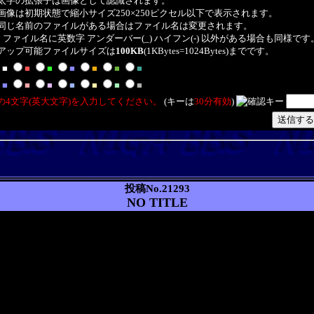
1)太字の拡張子は画像として認識されます。
2)画像は初期状態で縮小サイズ250×250ピクセル以下で表示されます。
3)同じ名前のファイルがある場合はファイル名は変更されます。
ァイル名に英数字 アンダーバー(_) ハイフン(-) 以外がある場合も同様です
4)アップ可能ファイルサイズは
100KB
(1KBytes=1024Bytes)までです。
■
■
■
■
■
■
■
■
■
■
■
■
■
■
の4文字(英大文字)を入力してください。
(キーは
30分有効
)
投稿No.21293
NO TITLE