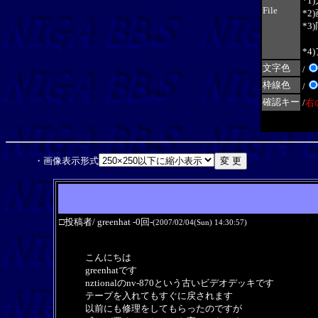
*
File
*
*
フ
*
文字色
/
枠線色
/
確認キー
/
右
・画像表示形式
□投稿者/ greenhat -0回-
(2007/02/04(Sun) 14:30:57)
こんにちは
greenhatです
nztionalのnv-870という古いビデオデッキです
テープを入れてもすぐに戻されます
以前にも修理をしてもらったのですが