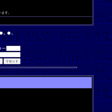
います。
●
●
キー/