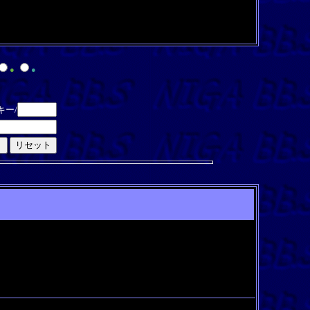
●
●
キー/