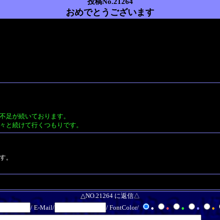
投稿No.21264
おめでとうございます
不足が続いております。
々と続けて行くつもりです。
す。
△NO.21264 に返信△
/ E-Mail/
/ FontColor/
●
●
●
●
●