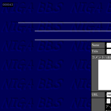
000043
Name
/
Title
/
コメント/
(
URL
/
/
アッ