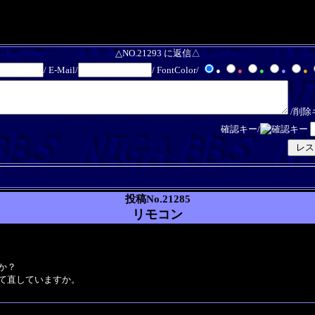
△NO.21293 に返信△
/ E-Mail/
/ FontColor/
●
●
●
●
●
/削除
確認キー/
投稿No.21285
リモコン
か？
て直していますか。