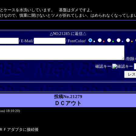
とケースを水洗いしています。 基盤はダメですよ。
けなので、慎重に開けないとツメが折れてしまい、はめられなくなってしま
△NO.21285 に返信△
/ E-Mail/
/ FontColor/
●
●
●
●
●
/削除
確認キー/
投稿No.21279
ＤＣアウト
on) 18:10:20)
ＲＦアダプタに接続後