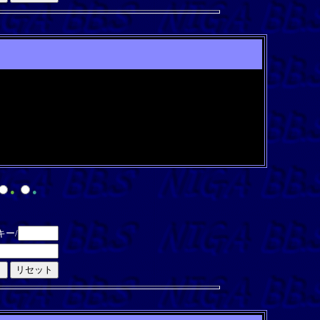
●
●
キー/