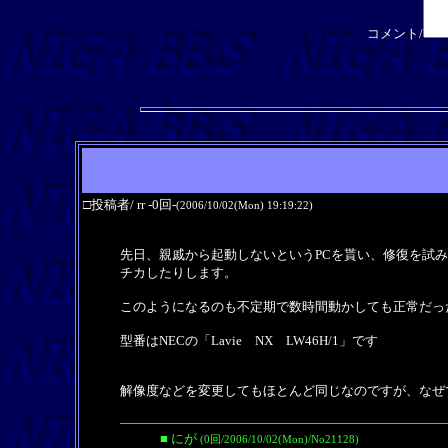
コメント/
□投稿者/ rr -0回-
(2006/10/02(Mon) 19:19:22)
先日、親戚から起動しないというPCを貰い、修復を試
チカしたりします。
このようになるのも不定期で数時間動かしても正常だっ
型番はNECの「Lavie NX LW46H/1」です
解像度などを変更してもほとんど同じなのですが、なぜ
■ にが
(0回/2006/10/02(Mon)/No21128)